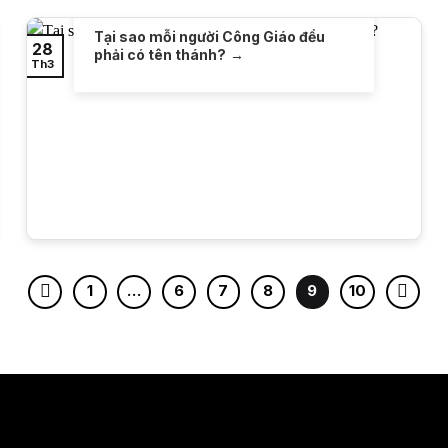
Tại sao mỗi người Công Giáo đều
28
phải có tên thánh?
Th3
1
…
6
7
8
9
10