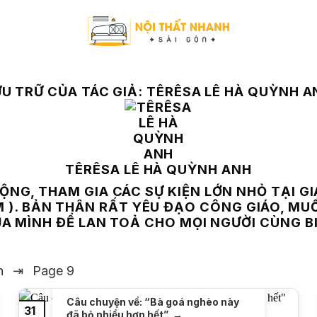
ƯU TRỮ CỦA TÁC GIẢ:
TÊRÊSA LÊ HÀ QUỲNH A
TÊRÊSA LÊ HÀ QUỲNH ANH
NG, THAM GIA CÁC SỰ KIỆN LỚN NHỎ TẠI GI
M ). BẢN THÂN RẤT YÊU ĐẠO CÔNG GIÁO, MU
A MÌNH ĐỂ LAN TOẢ CHO MỌI NGƯỜI CÙNG B
h
⇥
Page 9
Câu chuyện về: “Bà goá nghèo này
31
đã bỏ nhiều hơn hết”.