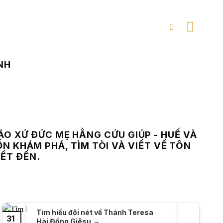
NH
ÁO XỨ ĐỨC MẸ HẰNG CỨU GIÚP - HUẾ VÀ
ỐN KHÁM PHÁ, TÌM TÒI VÀ VIẾT VỀ TÔN
IẾT ĐẾN.
Tìm hiểu đôi nét về Thánh Teresa
31
Hài Đồng Giêsu