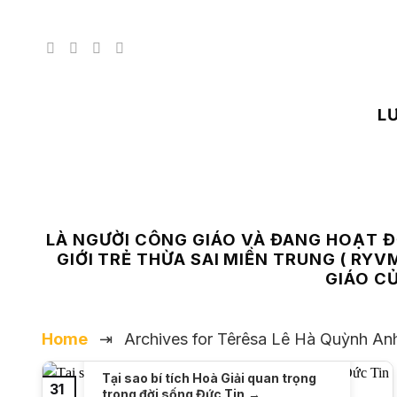
Chuyển
đến
nội
dung
L
LÀ NGƯỜI CÔNG GIÁO VÀ ĐANG HOẠT ĐỘ
GIỚI TRẺ THỪA SAI MIỀN TRUNG ( RYV
GIÁO CỦ
Home
⇥
Archives for Têrêsa Lê Hà Quỳnh An
Tại sao bí tích Hoà Giải quan trọng
31
trong đời sống Đức Tin