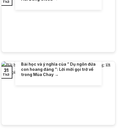
Th3
Bài học và ý nghĩa của ” Dụ ngôn đứa
con hoang đàng “: Lời mời gọi trở về
31
trong Mùa Chay
Th3