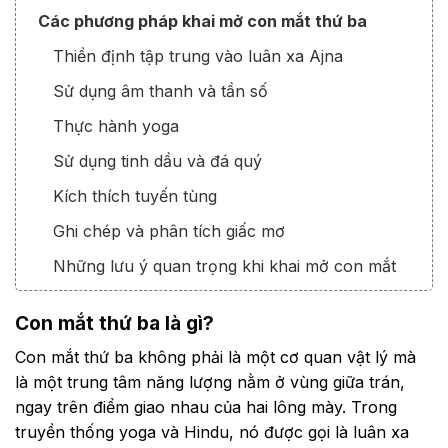
Các phương pháp khai mở con mắt thứ ba
Thiền định tập trung vào luân xa Ajna
Sử dụng âm thanh và tần số
Thực hành yoga
Sử dụng tinh dầu và đá quý
Kích thích tuyến tùng
Ghi chép và phân tích giấc mơ
Những lưu ý quan trọng khi khai mở con mắt
thứ ba
Con mắt thứ ba là gì?
Lợi ích và trách nhiệm khi khai mở con mắt thứ
ba
Con mắt thứ ba không phải là một cơ quan vật lý mà
là một trung tâm năng lượng nằm ở vùng giữa trán,
Kết luận
ngay trên điểm giao nhau của hai lông mày. Trong
truyền thống yoga và Hindu, nó được gọi là luân xa