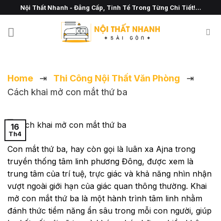
Chuyển
Nội Thất Nhanh - Đẳng Cấp, Tinh Tế Trong Từng Chi Tiết!...
đến
nội
dung
Home
⇥
Thi Công Nội Thất Văn Phòng
⇥
Cách khai mở con mắt thứ ba
16
Th4
Con mắt thứ ba, hay còn gọi là luân xa Ajna trong
truyền thống tâm linh phương Đông, được xem là
trung tâm của trí tuệ, trực giác và khả năng nhìn nhận
vượt ngoài giới hạn của giác quan thông thường. Khai
mở con mắt thứ ba là một hành trình tâm linh nhằm
đánh thức tiềm năng ẩn sâu trong mỗi con người, giúp