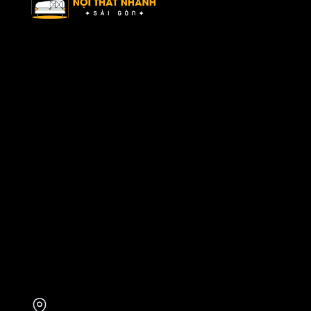
Nội Thất Nhanh Sài Gòn – Xu hướng nội thất mới, ý tưởng tối ưu
không gian sống.
Danh mục
Về chúng tôi
Sản phẩm
Bài viết
Liên hệ
Liên hệ