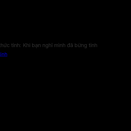
 Tiết!...
hức tỉnh: Khi bạn nghĩ mình đã bừng tỉnh
hái niệm “thức tỉnh” hay “giác ngộ” đang tràn ngập khắp m
xa, hòa nhập với vũ trụ, hay trở về ánh sáng nội tâm như 
hức tỉnh. Có người đứng lên hướng dẫn, chia sẻ như thể họ
 hay chỉ là một lớp áo mới mà bản ngã khoác lên để tiếp tụ
 biến hành trình tìm kiếm sự thật thành một giấc mơ ngọt ng