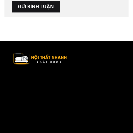
Nội Thất Nhanh Sài Gòn – Xu hướng nội thất mới, ý tưởng tối ưu
không gian sống.
Danh mục
Về chúng tôi
Sản phẩm