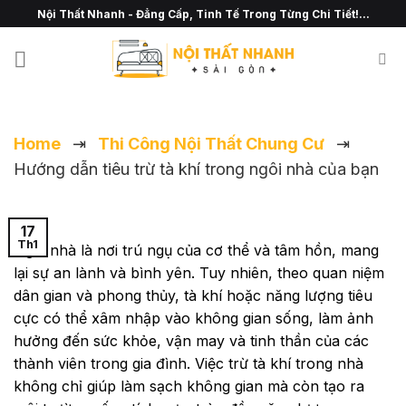
Chuyển
Nội Thất Nhanh - Đẳng Cấp, Tinh Tế Trong Từng Chi Tiết!...
đến
nội
dung
Home
⇥
Thi Công Nội Thất Chung Cư
⇥
Hướng dẫn tiêu trừ tà khí trong ngôi nhà của bạn
17
Th1
Ngôi nhà là nơi trú ngụ của cơ thể và tâm hồn, mang
lại sự an lành và bình yên. Tuy nhiên, theo quan niệm
dân gian và phong thủy, tà khí hoặc năng lượng tiêu
cực có thể xâm nhập vào không gian sống, làm ảnh
hưởng đến sức khỏe, vận may và tinh thần của các
thành viên trong gia đình. Việc trừ tà khí trong nhà
không chỉ giúp làm sạch không gian mà còn tạo ra