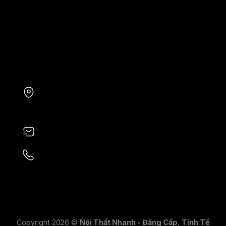
Bài viết
Liên hệ
Liên hệ
tax@avano.com
+84 943713223
103D Trường Chinh, phường An Đông,
thành phố Huế
Copyright 2026 ©
Nội Thất Nhanh - Đẳng Cấp, Tinh Tế