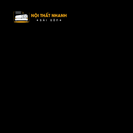
Nội Thất Nhanh Sài Gòn – Xu hướng nội thất mới, ý tưởng tối ưu
không gian sống.
Danh mục
Về chúng tôi
Sản phẩm
Bài viết
Liên hệ
Liên hệ