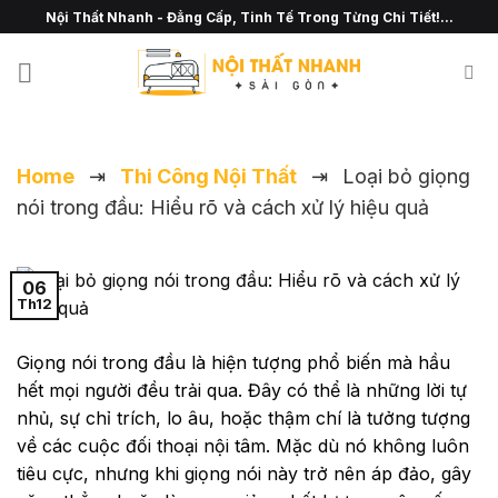
Chuyển
Nội Thất Nhanh - Đẳng Cấp, Tinh Tế Trong Từng Chi Tiết!...
đến
nội
dung
Home
⇥
Thi Công Nội Thất
⇥
Loại bỏ giọng
nói trong đầu: Hiểu rõ và cách xử lý hiệu quả
06
Th12
Giọng nói trong đầu là hiện tượng phổ biến mà hầu
hết mọi người đều trải qua. Đây có thể là những lời tự
nhủ, sự chỉ trích, lo âu, hoặc thậm chí là tưởng tượng
về các cuộc đối thoại nội tâm. Mặc dù nó không luôn
tiêu cực, nhưng khi giọng nói này trở nên áp đảo, gây