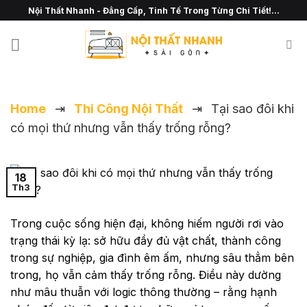
Chuyển
Nội Thất Nhanh - Đẳng Cấp, Tinh Tế Trong Từng Chi Tiết!...
đến
nội
dung
Home
⇥
Thi Công Nội Thất
⇥
Tại sao đôi khi
có mọi thứ nhưng vẫn thấy trống rỗng?
18
Th3
Trong cuộc sống hiện đại, không hiếm người rơi vào
trạng thái kỳ lạ: sở hữu đầy đủ vật chất, thành công
trong sự nghiệp, gia đình êm ấm, nhưng sâu thẳm bên
trong, họ vẫn cảm thấy trống rỗng. Điều này dường
như mâu thuẫn với logic thông thường – rằng hạnh