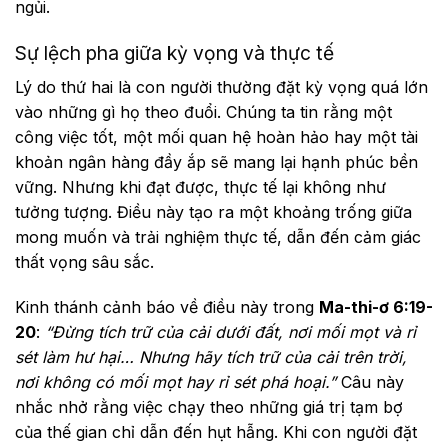
ngủi.
Sự lệch pha giữa kỳ vọng và thực tế
Lý do thứ hai là con người thường đặt kỳ vọng quá lớn
vào những gì họ theo đuổi. Chúng ta tin rằng một
công việc tốt, một mối quan hệ hoàn hảo hay một tài
khoản ngân hàng đầy ắp sẽ mang lại hạnh phúc bền
vững. Nhưng khi đạt được, thực tế lại không như
tưởng tượng. Điều này tạo ra một khoảng trống giữa
mong muốn và trải nghiệm thực tế, dẫn đến cảm giác
thất vọng sâu sắc.
Kinh thánh cảnh báo về điều này trong
Ma-thi-ơ 6:19-
20
:
“Đừng tích trữ của cải dưới đất, nơi mối mọt và rỉ
sét làm hư hại… Nhưng hãy tích trữ của cải trên trời,
nơi không có mối mọt hay rỉ sét phá hoại.”
Câu này
nhắc nhở rằng việc chạy theo những giá trị tạm bợ
của thế gian chỉ dẫn đến hụt hẫng. Khi con người đặt