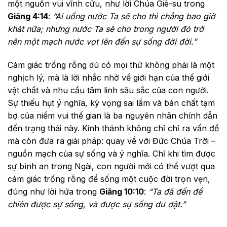
một nguồn vui vĩnh cửu, như lời Chúa Giê-su trong
Giăng 4:14
:
“Ai uống nước Ta sẽ cho thì chẳng bao giờ
khát nữa; nhưng nước Ta sẽ cho trong người đó trở
nên một mạch nước vọt lên đến sự sống đời đời.”
Cảm giác trống rỗng dù có mọi thứ không phải là một
nghịch lý, mà là lời nhắc nhở về giới hạn của thế giới
vật chất và nhu cầu tâm linh sâu sắc của con người.
Sự thiếu hụt ý nghĩa, kỳ vọng sai lầm và bản chất tạm
bợ của niềm vui thế gian là ba nguyên nhân chính dẫn
đến trạng thái này. Kinh thánh không chỉ chỉ ra vấn đề
mà còn đưa ra giải pháp: quay về với Đức Chúa Trời –
nguồn mạch của sự sống và ý nghĩa. Chỉ khi tìm được
sự bình an trong Ngài, con người mới có thể vượt qua
cảm giác trống rỗng để sống một cuộc đời trọn vẹn,
đúng như lời hứa trong
Giăng 10:10
:
“Ta đã đến để
chiên được sự sống, và được sự sống dư dật.”