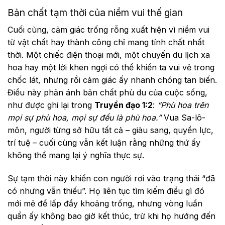
Bản chất tạm thời của niềm vui thế gian
Cuối cùng, cảm giác trống rỗng xuất hiện vì niềm vui
từ vật chất hay thành công chỉ mang tính chất nhất
thời. Một chiếc điện thoại mới, một chuyến du lịch xa
hoa hay một lời khen ngợi có thể khiến ta vui vẻ trong
chốc lát, nhưng rồi cảm giác ấy nhanh chóng tan biến.
Điều này phản ánh bản chất phù du của cuộc sống,
như được ghi lại trong
Truyền đạo 1:2
:
“Phù hoa trên
mọi sự phù hoa, mọi sự đều là phù hoa.”
Vua Sa-lô-
môn, người từng sở hữu tất cả – giàu sang, quyền lực,
trí tuệ – cuối cùng vẫn kết luận rằng những thứ ấy
không thể mang lại ý nghĩa thực sự.
Sự tạm thời này khiến con người rơi vào trạng thái “đã
có nhưng vẫn thiếu”. Họ liên tục tìm kiếm điều gì đó
mới mẻ để lấp đầy khoảng trống, nhưng vòng luẩn
quẩn ấy không bao giờ kết thúc, trừ khi họ hướng đến