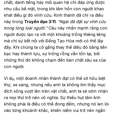
chất, danh tiếng hay mối quan hệ chỉ đáp ứng được
nhu cầu bề mặt, trong khi tâm hồn con người khao
khát điều gì đó vĩnh cửu. Kinh thánh đã chỉ ra điều
này trong
Truyền đạo 3:11
:
“Ngài đã đặt sự vĩnh cửu
trong lòng loài người.”
Câu này nhấn mạnh rằng con
người được tạo ra với một khoảng trống thiêng liêng
mà chỉ sự kết nối với Đấng Tạo Hóa mới có thể lấp
đầy. Khi chúng ta cố gắng thay thế điều đó bằng tiền
bạc hay thành tựu, sự trống rỗng vẫn tồn tại, bởi
những thứ đó không chạm đến bản chất sâu xa của
con người.
Ví dụ, một doanh nhân thành đạt có thể sở hữu biệt
thự, xe sang, nhưng nếu anh ta không tìm thấy mục
đích sống vượt lên trên vật chất, anh ta sẽ sớm nhận
ra mọi thứ trở nên vô nghĩa. Sự thiếu hụt tâm linh
không phải là điều có thể đong đếm, nhưng nó len lỏi
vào từng khoảnh khắc, khiến niềm vui trở nên ngắn