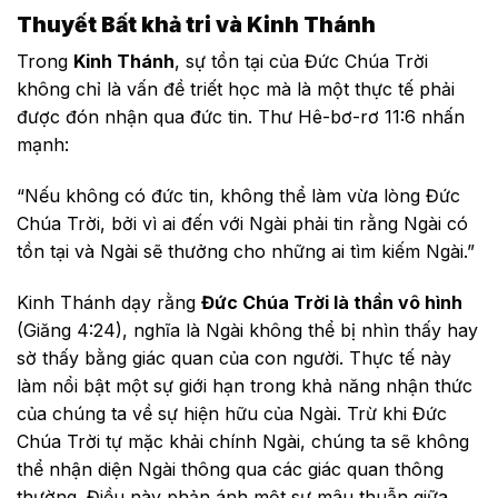
Thuyết Bất khả tri và Kinh Thánh
Trong
Kinh Thánh
, sự tồn tại của Đức Chúa Trời
không chỉ là vấn đề triết học mà là một thực tế phải
được đón nhận qua đức tin. Thư Hê-bơ-rơ 11:6 nhấn
mạnh:
“Nếu không có đức tin, không thể làm vừa lòng Đức
Chúa Trời, bởi vì ai đến với Ngài phải tin rằng Ngài có
tồn tại và Ngài sẽ thưởng cho những ai tìm kiếm Ngài.”
Kinh Thánh dạy rằng
Đức Chúa Trời là thần vô hình
(Giăng 4:24), nghĩa là Ngài không thể bị nhìn thấy hay
sờ thấy bằng giác quan của con người. Thực tế này
làm nổi bật một sự giới hạn trong khả năng nhận thức
của chúng ta về sự hiện hữu của Ngài. Trừ khi Đức
Chúa Trời tự mặc khải chính Ngài, chúng ta sẽ không
thể nhận diện Ngài thông qua các giác quan thông
thường. Điều này phản ánh một sự mâu thuẫn giữa