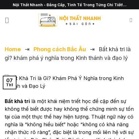
Chuyển
Nội Thất Nhanh - Đẳng Cấp, Tinh Tế Trong Từng Chi Tiết!...
đến
nội
dung
Home
⇥
Phong cách Bắc Âu
⇥
Bất khả tri là
gì? khám phá ý nghĩa trong Kinh thánh và đạo lý
07
Th1
Bất khả tri
là một khái niệm triết học đề cập đến sự
không thể biết được hay không thể chứng minh sự tồn
tại của một thực thể hay hiện tượng. Thuật ngữ này có
nghĩa là “không hiểu biết” hoặc “không có khả năng
nhận thức rõ ràng”, đặc biệt là trong mối liên hệ với sự