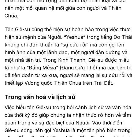
nhân mà còn mở rộng đến toàn bộ nhân loại và tạo
nên một mối quan hệ mới giữa con người và Thiên
Chúa.
Tên Giê-su cũng thể hiện sự hoàn hảo trong việc thực
hiện sứ mệnh của Người. “Yeshua” trong tiếng Do Thái
không chỉ đơn thuần là “sự cứu rỗi” mà còn gợi lên
hình ảnh của một lãnh đạo, một người dẫn đường và
một nhà tiên tri. Trong Kinh Thánh, Giê-su được miêu
tả như là “Đấng Mêsia” (Đấng Cứu Thế) mà các tiên tri
đã tiên đoán từ xa xưa, người sẽ mang lại sự cứu rỗi và
thiết lập Vương quốc Thiên Chúa trên Trái Đất.
Trong văn hoá và lịch sử
Việc hiểu tên Giê-su trong bối cảnh lịch sử và văn hóa
của thời kỳ đó giúp chúng ta nhận thức rõ hơn về tầm
quan trọng và sự đặc biệt của Người. Vào thời điểm
Giê-su sống, tên gọi Yeshua là một tên phổ biến trong