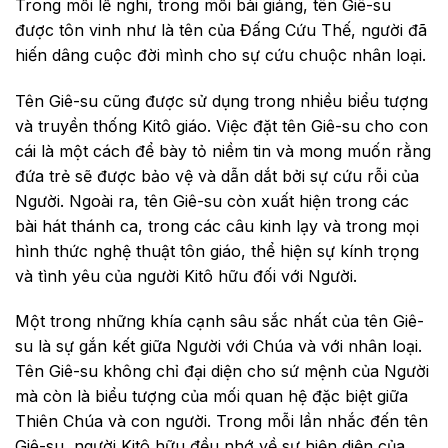
Trong mỗi lễ nghi, trong mỗi bài giảng, tên Giê-su
được tôn vinh như là tên của Đấng Cứu Thế, người đã
hiến dâng cuộc đời mình cho sự cứu chuộc nhân loại.
Tên Giê-su cũng được sử dụng trong nhiều biểu tượng
và truyền thống Kitô giáo. Việc đặt tên Giê-su cho con
cái là một cách để bày tỏ niềm tin và mong muốn rằng
đứa trẻ sẽ được bảo vệ và dẫn dắt bởi sự cứu rỗi của
Người. Ngoài ra, tên Giê-su còn xuất hiện trong các
bài hát thánh ca, trong các câu kinh lạy và trong mọi
hình thức nghệ thuật tôn giáo, thể hiện sự kính trọng
và tình yêu của người Kitô hữu đối với Người.
Một trong những khía cạnh sâu sắc nhất của tên Giê-
su là sự gắn kết giữa Người với Chúa và với nhân loại.
Tên Giê-su không chỉ đại diện cho sứ mệnh của Người
mà còn là biểu tượng của mối quan hệ đặc biệt giữa
Thiên Chúa và con người. Trong mỗi lần nhắc đến tên
Giê-su, người Kitô hữu đều nhớ về sự hiện diện của