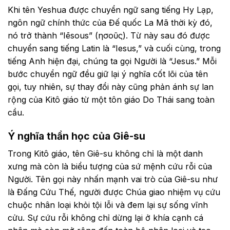
Khi tên Yeshua được chuyển ngữ sang tiếng Hy Lạp,
ngôn ngữ chính thức của Đế quốc La Mã thời kỳ đó,
nó trở thành “Iēsous” (Ἰησοῦς). Từ này sau đó được
chuyển sang tiếng Latin là “Iesus,” và cuối cùng, trong
tiếng Anh hiện đại, chúng ta gọi Người là “Jesus.” Mỗi
bước chuyển ngữ đều giữ lại ý nghĩa cốt lõi của tên
gọi, tuy nhiên, sự thay đổi này cũng phản ánh sự lan
rộng của Kitô giáo từ một tôn giáo Do Thái sang toàn
cầu.
Ý nghĩa thần học của Giê-su
Trong Kitô giáo, tên Giê-su không chỉ là một danh
xưng mà còn là biểu tượng của sứ mệnh cứu rỗi của
Người. Tên gọi này nhấn mạnh vai trò của Giê-su như
là Đấng Cứu Thế, người được Chúa giao nhiệm vụ cứu
chuộc nhân loại khỏi tội lỗi và đem lại sự sống vĩnh
cửu. Sự cứu rỗi không chỉ dừng lại ở khía cạnh cá