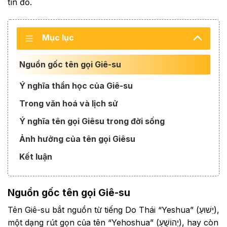
tín đồ.
Mục lục
Nguồn gốc tên gọi Giê-su
Ý nghĩa thần học của Giê-su
Trong văn hoá và lịch sử
Ý nghĩa tên gọi Giêsu trong đời sống
Ảnh hưởng của tên gọi Giêsu
Kết luận
Nguồn gốc tên gọi Giê-su
Tên Giê-su bắt nguồn từ tiếng Do Thái “Yeshua” (יֵשׁוּעַ),
một dạng rút gọn của tên “Yehoshua” (יְהוֹשֻׁעַ), hay còn