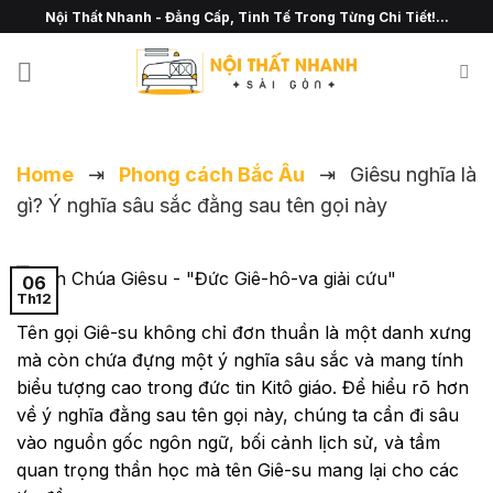
Chuyển
Nội Thất Nhanh - Đẳng Cấp, Tinh Tế Trong Từng Chi Tiết!...
đến
nội
dung
Home
⇥
Phong cách Bắc Âu
⇥
Giêsu nghĩa là
gì? Ý nghĩa sâu sắc đằng sau tên gọi này
06
Th12
Tên gọi Giê-su không chỉ đơn thuần là một danh xưng
mà còn chứa đựng một ý nghĩa sâu sắc và mang tính
biểu tượng cao trong đức tin Kitô giáo. Để hiểu rõ hơn
về ý nghĩa đằng sau tên gọi này, chúng ta cần đi sâu
vào nguồn gốc ngôn ngữ, bối cảnh lịch sử, và tầm
quan trọng thần học mà tên Giê-su mang lại cho các