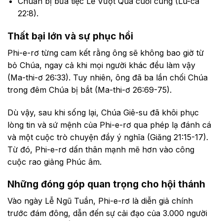
Chuẩn bị bữa tiệc Lễ Vượt Qua cuối cùng (Lu-ca
22:8).
Thất bại lớn và sự phục hồi
Phi-e-rơ từng cam kết rằng ông sẽ không bao giờ từ
bỏ Chúa, ngay cả khi mọi người khác đều làm vậy
(Ma-thi-ơ 26:33). Tuy nhiên, ông đã ba lần chối Chúa
trong đêm Chúa bị bắt (Ma-thi-ơ 26:69-75).
Dù vậy, sau khi sống lại, Chúa Giê-su đã khôi phục
lòng tin và sứ mệnh của Phi-e-rơ qua phép lạ đánh cá
và một cuộc trò chuyện đầy ý nghĩa (Giăng 21:15-17).
Từ đó, Phi-e-rơ dấn thân mạnh mẽ hơn vào công
cuộc rao giảng Phúc âm.
Những đóng góp quan trọng cho hội thánh
Vào ngày Lễ Ngũ Tuần, Phi-e-rơ là diễn giả chính
trước đám đông, dẫn đến sự cải đạo của 3.000 người