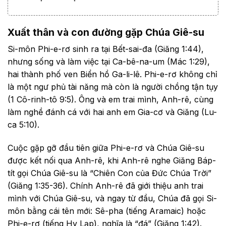
Xuất thân và con đường gặp Chúa Giê-su
Si-môn Phi-e-rơ sinh ra tại Bết-sai-đa (Giăng 1:44),
nhưng sống và làm việc tại Ca-bê-na-um (Mác 1:29),
hai thành phố ven Biển hồ Ga-li-lê. Phi-e-rơ không chỉ
là một ngư phủ tài năng mà còn là người chồng tận tụy
(1 Cô-rinh-tô 9:5). Ông và em trai mình, Anh-rê, cùng
làm nghề đánh cá với hai anh em Gia-cơ và Giăng (Lu-
ca 5:10).
Cuộc gặp gỡ đầu tiên giữa Phi-e-rơ và Chúa Giê-su
được kết nối qua Anh-rê, khi Anh-rê nghe Giăng Báp-
tít gọi Chúa Giê-su là “Chiên Con của Đức Chúa Trời”
(Giăng 1:35-36). Chính Anh-rê đã giới thiệu anh trai
mình với Chúa Giê-su, và ngay từ đầu, Chúa đã gọi Si-
môn bằng cái tên mới: Sê-pha (tiếng Aramaic) hoặc
Phi-e-rơ (tiếng Hy Lạp), nghĩa là “đá” (Giăng 1:42).