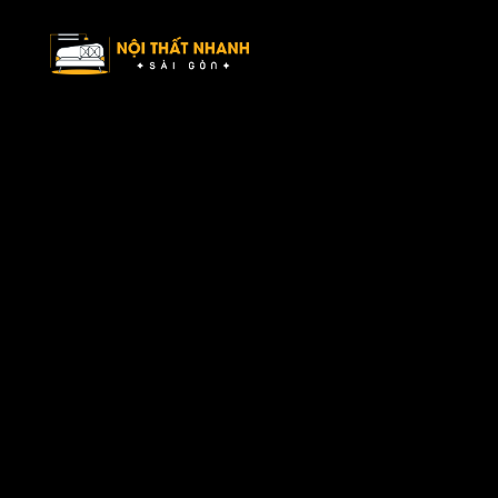
Nội Thất Nhanh Sài Gòn – Xu hướng nội thất mới, ý tưởng tối ưu
không gian sống.
Danh mục
Về chúng tôi
Sản phẩm
Bài viết
Liên hệ
Liên hệ