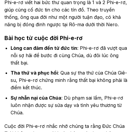
Phi-e-rơ viết hai bức thư quan trọng là 1 và 2 Phi-e-rơ,
giúp củng cố đức tin cho các tín đồ. Theo truyền
thống, ông qua đời như một người tuận đạo, có khả
năng bị đóng đinh ngược tại Rô-ma dưới thời Nero.
Bài học từ cuộc đời Phi-e-rơ
Lòng can đảm đến từ đức tin
: Phi-e-rơ đã vượt qua
nỗi sợ hãi để bước đi cùng Chúa, dù đôi lúc ông
thất bại.
Tha thứ và phục hồi
: Qua sự tha thứ của Chúa Giê-
su, Phi-e-rơ chứng minh rằng thất bại không phải là
điểm kết thúc.
Sự nhẫn nại của Chúa
: Dù phạm sai lầm, Phi-e-rơ
luôn nhận được sự sửa dạy và tình yêu thương từ
Chúa.
Cuộc đời Phi-e-rơ nhắc nhở chúng ta rằng Đức Chúa