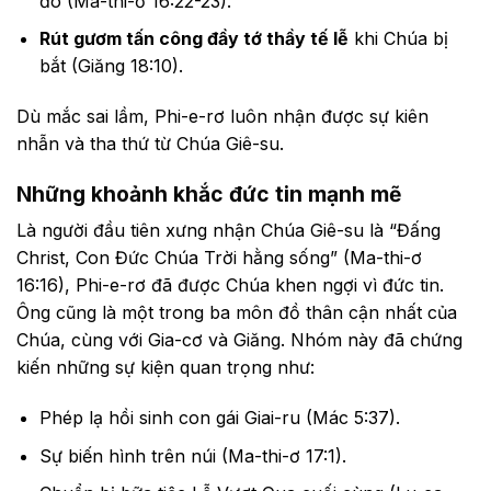
đó (Ma-thi-ơ 16:22-23).
Rút gươm tấn công đầy tớ thầy tế lễ
khi Chúa bị
bắt (Giăng 18:10).
Dù mắc sai lầm, Phi-e-rơ luôn nhận được sự kiên
nhẫn và tha thứ từ Chúa Giê-su.
Những khoảnh khắc đức tin mạnh mẽ
Là người đầu tiên xưng nhận Chúa Giê-su là “Đấng
Christ, Con Đức Chúa Trời hằng sống” (Ma-thi-ơ
16:16), Phi-e-rơ đã được Chúa khen ngợi vì đức tin.
Ông cũng là một trong ba môn đồ thân cận nhất của
Chúa, cùng với Gia-cơ và Giăng. Nhóm này đã chứng
kiến những sự kiện quan trọng như:
Phép lạ hồi sinh con gái Giai-ru (Mác 5:37).
Sự biến hình trên núi (Ma-thi-ơ 17:1).