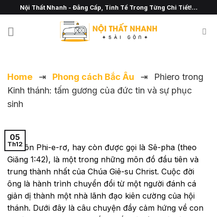
Chuyển
Nội Thất Nhanh - Đẳng Cấp, Tinh Tế Trong Từng Chi Tiết!...
đến
nội
dung
Home
⇥
Phong cách Bắc Âu
⇥
Phiero trong
Kinh thánh: tấm gương của đức tin và sự phục
sinh
05
Th12
Si-môn Phi-e-rơ, hay còn được gọi là Sê-pha (theo
Giăng 1:42), là một trong những môn đồ đầu tiên và
trung thành nhất của Chúa Giê-su Christ. Cuộc đời
ông là hành trình chuyển đổi từ một người đánh cá
giản dị thành một nhà lãnh đạo kiên cường của hội
thánh. Dưới đây là câu chuyện đầy cảm hứng về con