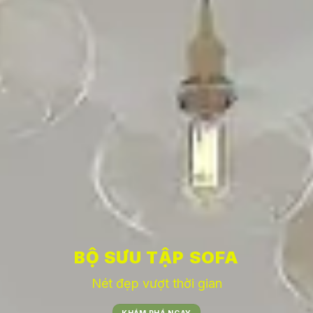
BỘ SƯU TẬP SOFA
Nét đẹp vượt thời gian