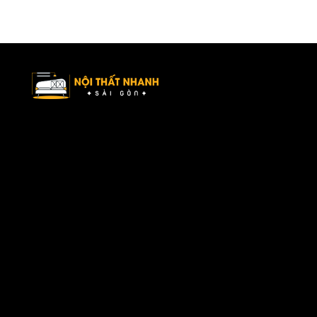
Nội Thất Nhanh Sài Gòn – Xu hướng nội thất mới, ý tưởng tối ưu
không gian sống.
Danh mục
Về chúng tôi
Sản phẩm
Bài viết
Liên hệ