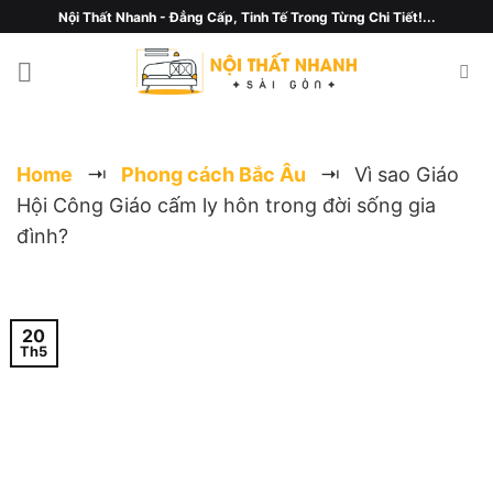
Chuyển
Nội Thất Nhanh - Đẳng Cấp, Tinh Tế Trong Từng Chi Tiết!...
đến
nội
dung
Home
⇥
Phong cách Bắc Âu
⇥
Vì sao Giáo
Hội Công Giáo cấm ly hôn trong đời sống gia
đình?
20
Th5